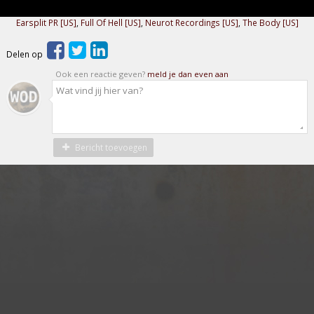
Earsplit PR [US]
,
Full Of Hell [US]
,
Neurot Recordings [US]
,
The Body [US]
Delen op
Ook een reactie geven?
meld je dan even aan
Bericht toevoegen