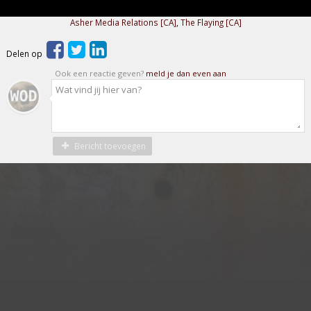
Asher Media Relations [CA]
,
The Flaying [CA]
Delen op
Ook een reactie geven?
meld je dan even aan
Bericht toevoegen