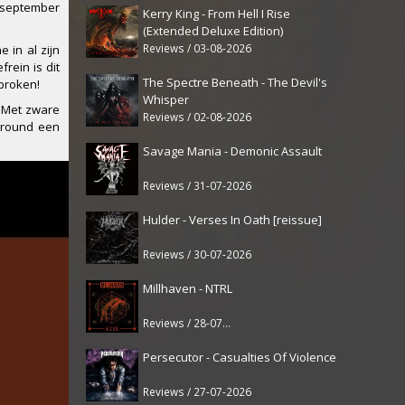
r september
Kerry King - From Hell I Rise
(Extended Deluxe Edition)
Reviews / 03-08-2026
 in al zijn
rein is dit
The Spectre Beneath - The Devil's
sproken!
Whisper
. Met zware
Reviews / 02-08-2026
rground een
Savage Mania - Demonic Assault
Reviews / 31-07-2026
Hulder - Verses In Oath [reissue]
Reviews / 30-07-2026
Millhaven - NTRL
Reviews / 28-07-2026
Persecutor - Casualties Of Violence
Reviews / 27-07-2026