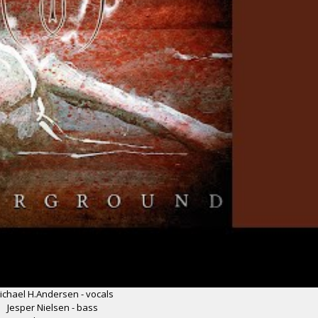
ichael H.Andersen - vocals
Jesper Nielsen - bass