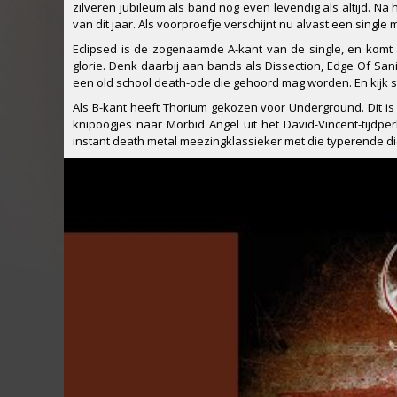
zilveren jubileum als band nog even levendig als altijd. 
van dit jaar. Als voorproefje verschijnt nu alvast een sing
Eclipsed is de zogenaamde A-kant van de single, en komt
glorie. Denk daarbij aan bands als Dissection, Edge Of San
een old school death-ode die gehoord mag worden. En kijk s
Als B-kant heeft Thorium gekozen voor Underground. Dit 
knipoogjes naar Morbid Angel uit het David-Vincent-tijdp
instant death metal meezingklassieker met die typerende die