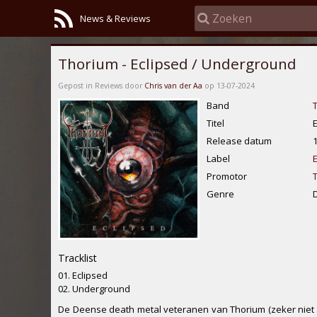
News & Reviews
Thorium - Eclipsed / Underground
Gepost in Reviews door
Chris van der Aa
op 13-07-2024
Band
Titel
Release datum
Label
Promotor
Genre
Tracklist
01. Eclipsed
02. Underground
De Deense death metal veteranen van Thorium (zeker niet 