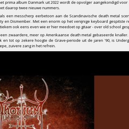
Na het prima album Danmark uit 2022 wordt de opvolger aangekondigd voo
le met daarop twee nieuwe nummers.
 als een messcherp eerbetoon aan de Scandinavische death metal scene
ity en Dismember. Met een enorm op het venijnige keyboard gespitste ref
tiekem ook eens even wie er hier meedoet op gitaar - over old school ge
is een zwaardere, meer op Amerikaanse death metal gebaseerde knaller
erk en tot op zekere hoogte de Grave-periode uit de jaren '90, is Unde
pe, zuivere zang in het refrein.