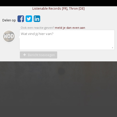
Listenable Records [FR]
,
Thron [DE]
Delen op
Ook een reactie geven?
meld je dan even aan
Bericht toevoegen