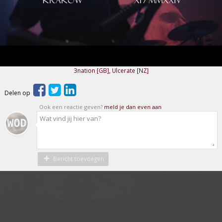
3nation [GB]
,
Ulcerate [NZ]
Delen op
Ook een reactie geven?
meld je dan even aan
Bericht toevoegen