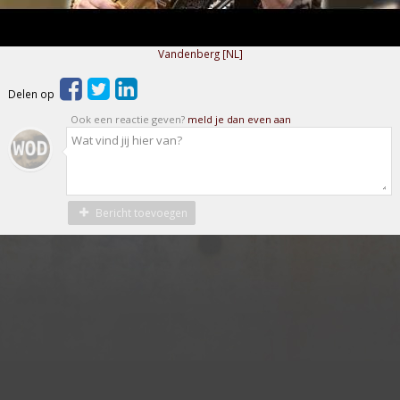
Vandenberg [NL]
Delen op
Ook een reactie geven?
meld je dan even aan
Bericht toevoegen