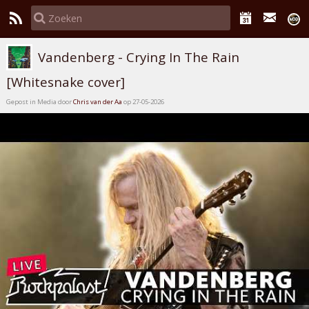
Vandenberg - Crying In The Rain
[Whitesnake cover]
Gepost in Media door
Chris van der Aa
op 27-05-2026