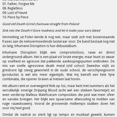
07. Father, Forgive Me
08. Regletless
09. Lust of Haunt
10. Piece by Piece
Good old Death-Grind chainsaw straight from Poland
Sink into the Death'n'Gore madness and let it make your ears bleed
VerminKing uit Polen kende ik nog niet, maar stelt zich met bovenstaande
frases aan de nietsvermoedende luisteraar voor. De band bestaat nog niet
zo lang, Inhumane Disruption is hun debuutalbum.
Inhumane Disruption blijkt een compromisloos, rauw en direct
underground-album. Het is een plaat vol brute energie, maar leunt zo zwaar
op snelheid en agressie dat pakkende aanknopingspunten ontbreken. De
mix van snelle agressieve death metal (old school Zweedse stijl!) en
grindcore ligt stevig geworteld in de oude school, de verschijningsvorm
(productie) is wel iets meer eigentijds. Wat mij betreft een hele fijne
combinatie, die opener Graven al meteen laat horen.
Het album ramt er overwegend flink op los, maar kent met nummers als het
verrukkelijk smerige Dripping Blood (echt wel een stiekem favorietje!) en
even verderop Malleus Maleficarum composities die juist wat meer sfeer
en variatie brengen. Het blijkt een spaarzame afwisseling te midden van
ruige rauwdouwerij. Vooral de groovende midtempo stukken doen het
voor mij heel goed.
Omdat de nadruk zo sterk ligt op tempo en muzikaal geweld, kunnen