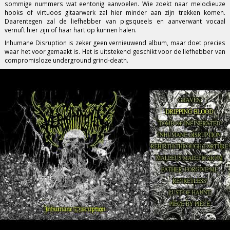
sommige nummers wat eentonig aanvoelen. Wie zoekt naar melodieuze
hooks of virtuoos gitaarwerk zal hier minder aan zijn trekken komen.
Daarentegen zal de liefhebber van pigsqueels en aanverwant vocaal
vernuft hier zijn of haar hart op kunnen halen.
Inhumane Disruption is zeker geen vernieuwend album, maar doet precies
waar het voor gemaakt is. Het is uitstekend geschikt voor de liefhebber van
compromisloze underground grind-death.