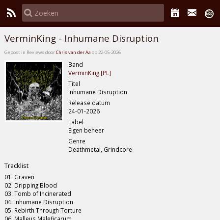
VerminKing - Inhumane Disruption
Gepost in Reviews door
Chris van der Aa
op 22-05-2026
Band
VerminKing [PL]
Titel
Inhumane Disruption
Release datum
24-01-2026
Label
Eigen beheer
Genre
Deathmetal, Grindcore
Tracklist
01. Graven
02. Dripping Blood
03. Tomb of Incinerated
04. Inhumane Disruption
05. Rebirth Through Torture
06. Malleus Maleficarum