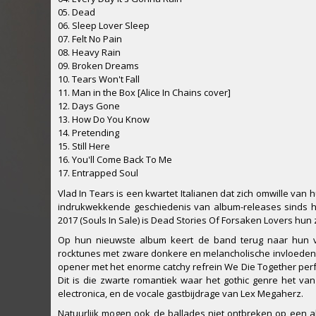
05. Dead
06. Sleep Lover Sleep
07. Felt No Pain
08. Heavy Rain
09. Broken Dreams
10. Tears Won't Fall
11. Man in the Box [Alice In Chains cover]
12. Days Gone
13. How Do You Know
14. Pretending
15. Still Here
16. You'll Come Back To Me
17. Entrapped Soul
Vlad In Tears is een kwartet Italianen dat zich omwille van
indrukwekkende geschiedenis van album-releases sinds hu
2017 (Souls In Sale) is Dead Stories Of Forsaken Lovers hu
Op hun nieuwste album keert de band terug naar hun v
rocktunes met zware donkere en melancholische invloeden,
opener met het enorme catchy refrein We Die Together perfe
Dit is die zwarte romantiek waar het gothic genre het va
electronica, en de vocale gastbijdrage van Lex Megaherz.
Natuurlijk mogen ook de ballades niet ontbreken op een a