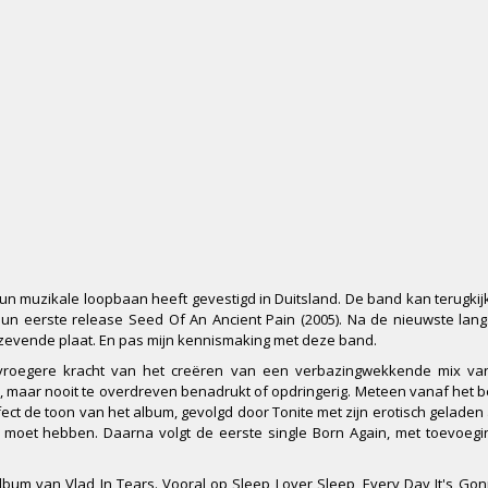
 hun muzikale loopbaan heeft gevestigd in Duitsland. De band kan terugki
n eerste release Seed Of An Ancient Pain (2005). Na de nieuwste lang
n zevende plaat. En pas mijn kennismaking met deze band.
roegere kracht van het creëren van een verbazingwekkende mix van
 maar nooit te overdreven benadrukt of opdringerig. Meteen vanaf het b
ct de toon van het album, gevolgd door Tonite met zijn erotisch geladen
n moet hebben. Daarna volgt de eerste single Born Again, met toevoeg
lbum van Vlad In Tears. Vooral op Sleep Lover Sleep, Every Day It's Go