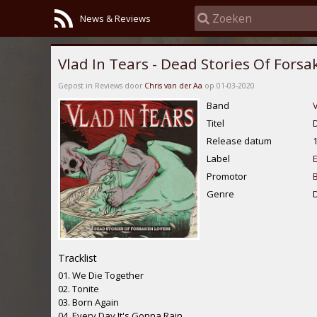
News & Reviews
Vlad In Tears - Dead Stories Of Forsa
Gepost in Reviews door
Chris van der Aa
op 01-03-2020
Band
V
Titel
Release datum
Label
Promotor
Genre
D
Tracklist
01. We Die Together
02. Tonite
03. Born Again
04. Every Day It's Gonna Rain