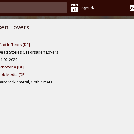
Agenda
ken Lovers
lad In Tears [DE]
Dead Stories Of Forsaken Lovers
14-02-2020
Echozone [DE]
Bob Media [DE]
ark rock / metal, Gothic metal