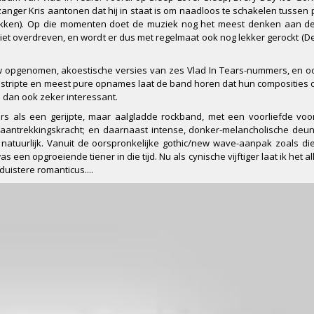
zanger Kris aantonen dat hij in staat is om naadloos te schakelen tussen 
rekken). Op die momenten doet de muziek nog het meest denken aan de 
et overdreven, en wordt er dus met regelmaat ook nog lekker gerockt (De
uw opgenomen, akoestische versies van zes Vlad In Tears-nummers, en 
gestripte en meest pure opnames laat de band horen dat hun composities 
s dan ook zeker interessant.
rs als een gerijpte, maar aalgladde rockband, met een voorliefde voo
antrekkingskracht; en daarnaast intense, donker-melancholische deunt
natuurlijk. Vanuit de oorspronkelijke gothic/new wave-aanpak zoals die
as een opgroeiende tiener in die tijd. Nu als cynische vijftiger laat ik het 
duistere romanticus....