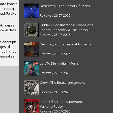
pure kracht
Desecresy - The Secret Of Death
kinderlijk-
ad, Felt No
Reviews / 26-07-2026
Hulder - Godslastering: Hymns of a
ook nog een
Forlorn Peasantry & The Eternal
ook in deze
Fanfare [reissue]
Reviews / 25-07-2026
r enerzijds
Revolting - Supernatural Anthems
jes, die je
 ooit in de
Reviews / 23-07-2026
allemaal een
Left To Die - Initium Mortis
Reviews / 22-07-2026
Crown The Beast - Judgement
Reviews / 21-07-2026
Lords Of Salem - Supersonic
Vampire Pussy
Reviews / 20-07-2026