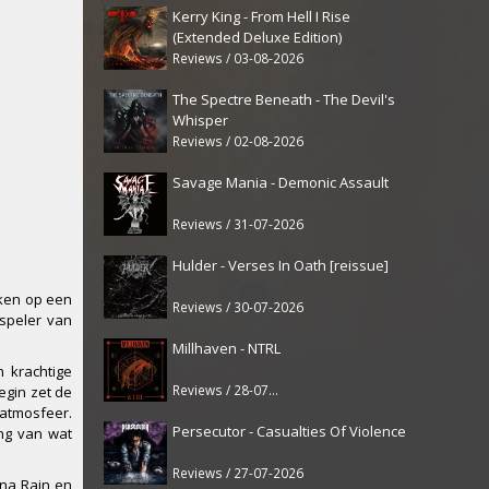
Kerry King - From Hell I Rise
(Extended Deluxe Edition)
Reviews / 03-08-2026
The Spectre Beneath - The Devil's
Whisper
Reviews / 02-08-2026
Savage Mania - Demonic Assault
Reviews / 31-07-2026
Hulder - Verses In Oath [reissue]
jken op een
Reviews / 30-07-2026
speler van
Millhaven - NTRL
 krachtige
Reviews / 28-07-2026
egin zet de
 atmosfeer.
Persecutor - Casualties Of Violence
ing van wat
Reviews / 27-07-2026
nna Rain en