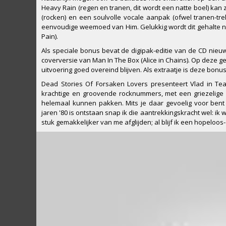
Heavy Rain (regen en tranen, dit wordt een natte boel) kan 
(rocken) en een soulvolle vocale aanpak (ofwel tranen-t
eenvoudige weemoed van Him. Gelukkig wordt dit gehalte ni
Pain).
Als speciale bonus bevat de digipak-editie van de CD nie
coverversie van Man In The Box (Alice in Chains). Op deze 
uitvoering goed overeind blijven. Als extraatje is deze bonu
Dead Stories Of Forsaken Lovers presenteert Vlad in Tea
krachtige en groovende rocknummers, met een griezelige a
helemaal kunnen pakken. Mits je daar gevoelig voor bent 
jaren '80 is ontstaan snap ik die aantrekkingskracht wel: ik w
stuk gemakkelijker van me afglijden; al blijf ik een hopeloos-