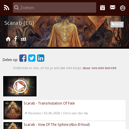
Scarab [EG]
Band
Delen op
Ontbreek er iets, of zie je iets dat niet klopt,
stuur ons een bericht
Scarab - Transmutation Of Fate
Reviews / 02-06-2026 / Chris van der Aa
Scarab - Vow Of The Sphinx (Abo El-houl)