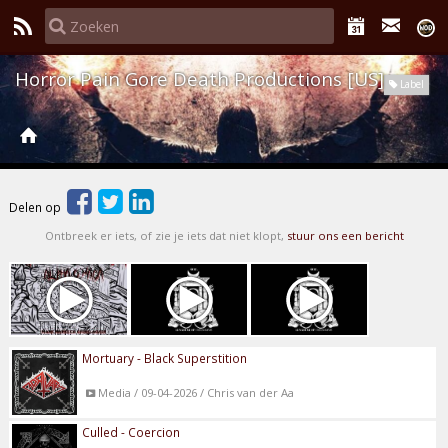
Horror Pain Gore Death Productions [US]
Label
Delen op
Ontbreek er iets, of zie je iets dat niet klopt,
stuur ons een bericht
Mortuary - Black Superstition
Media / 09-04-2026 / Chris van der Aa
Culled - Coercion