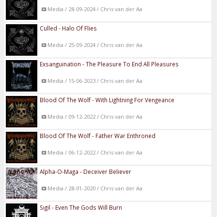
Media / 28-09-2024 / Chris van der Aa
Culled - Halo Of Flies
Media / 25-09-2024 / Chris van der Aa
Exsanguination - The Pleasure To End All Pleasures
Media / 15-06-2023 / Chris van der Aa
Blood Of The Wolf - With Lightning For Vengeance
Media / 09-12-2022 / Chris van der Aa
Blood Of The Wolf - Father War Enthroned
Media / 06-12-2022 / Chris van der Aa
Alpha-O-Maga - Deceiver Believer
Media / 28-01-2020 / Chris van der Aa
Sigil - Even The Gods Will Burn