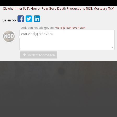
Clawhammer [US]
,
Horror Pain Gore Death Productions [US]
,
Mortuary [MX]
Delen op
Ook een reactie geven?
meld je dan even aan
Bericht toevoegen