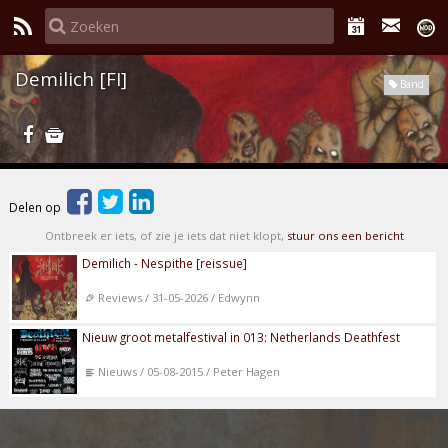
Demilich [FI]
Band
Delen op
Ontbreek er iets, of zie je iets dat niet klopt,
stuur ons een bericht
Demilich - Nespithe [reissue]
Reviews / 31-05-2026 / Edwynn
Nieuw groot metalfestival in 013: Netherlands Deathfest
Nieuws / 05-08-2015 / Peter Hagen