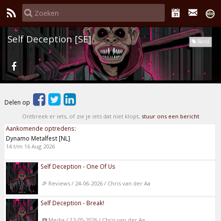
Self Deception [SE]
Band
Delen op
Ontbreek er iets, of zie je iets dat niet klopt,
stuur ons een bericht
Aankomende optredens:
Dynamo Metalfest [NL]
14 t/m 16 Aug 2026
Self Deception - One Of Us
Reviews / 24-06-2026 / Chris van der Aa
Self Deception - Break!
Media / 12-05-2026 / Chris van der Aa