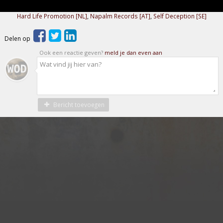
Hard Life Promotion [NL]
,
Napalm Records [AT]
,
Self Deception [SE]
Delen op
Ook een reactie geven?
meld je dan even aan
Bericht toevoegen