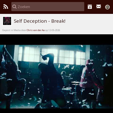
Self Deception - Break!
Gepost in Media door
Chris van der Aa
op 12-05-2026