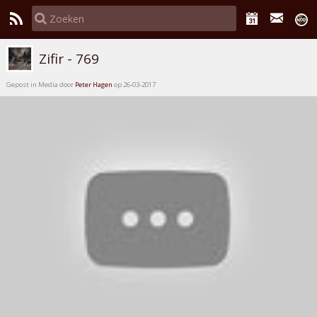
Zifir - 769
Gepost in Media door
Peter Hagen
op 26-03-2017