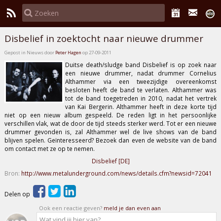
Disbelief in zoektocht naar nieuwe drummer
Gepost in Nieuws door
Peter Hagen
op 27-09-2011
Duitse death/sludge band
Disbelief
is op zoek naar
een nieuwe drummer, nadat drummer
Cornelius
Althammer
via een tweezijdige overeenkomst
besloten heeft de band te verlaten. Althammer was
tot de band toegetreden in 2010, nadat het vertrek
van
Kai Bergerin
.
Althammer
heeft in deze korte tijd
niet op een nieuw album gespeeld. De reden ligt in het persoonlijke
verschillen vlak, wat de door de tijd steeds sterker werd. Tot er een nieuwe
drummer gevonden is, zal Althammer wel de live shows van de band
blijven spelen. Geïnteresseerd? Bezoek dan even de website van de band
om contact met ze op te nemen.
Disbelief [DE]
Bron:
http://www.metalunderground.com/news/details.cfm?newsid=72041
Delen op
Ook een reactie geven?
meld je dan even aan