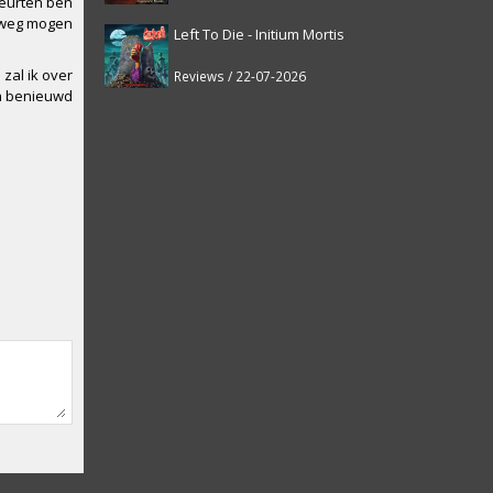
beurten ben
l weg mogen
Left To Die - Initium Mortis
 zal ik over
Reviews / 22-07-2026
en benieuwd