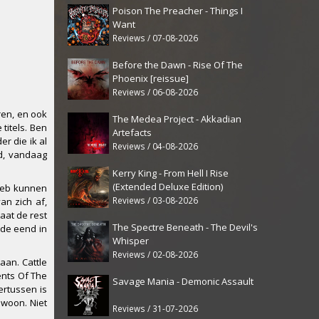
Poison The Preacher - Things I
Want
Reviews / 07-08-2026
Before the Dawn - Rise Of The
Phoenix [reissue]
Reviews / 06-08-2026
ren, en ook
The Medea Project - Akkadian
titels. Ben
Artefacts
r die ik al
Reviews / 04-08-2026
ld, vandaag
Kerry King - From Hell I Rise
(Extended Deluxe Edition)
 heb kunnen
Reviews / 03-08-2026
an zich af,
aat de rest
The Spectre Beneath - The Devil's
mde eend in
Whisper
Reviews / 02-08-2026
aan. Cattle
ents Of The
Savage Mania - Demonic Assault
ertussen is
ewoon. Niet
Reviews / 31-07-2026