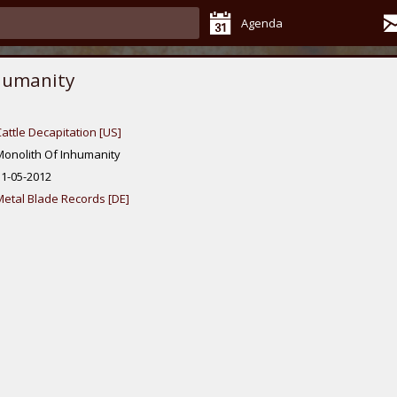
Agenda
nhumanity
attle Decapitation [US]
Monolith Of Inhumanity
11-05-2012
Metal Blade Records [DE]