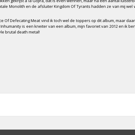
kken gekrijst a la Gojira, dat is even wennen, maar na een aantal luister
entale Monolith en de afsluiter Kingdom Of Tyrants hadden ze van mij we
ece Of Defecating Meat vind ik toch wel de toppers op dit album, maar daar
Inhumanity is een kneiter van een album, mijn favoriet van 2012 en ik b
yle brutal death metal!