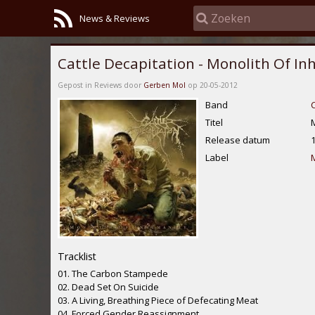
News & Reviews
Cattle Decapitation - Monolith Of I
Gepost in Reviews door
Gerben Mol
op 20-05-2012
Band
C
Titel
Release datum
Label
Tracklist
01. The Carbon Stampede
02. Dead Set On Suicide
03. A Living, Breathing Piece of Defecating Meat
04. Forced Gender Reassignment