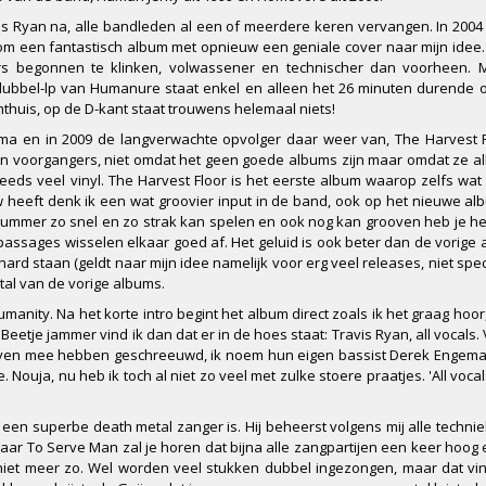
vis Ryan na, alle bandleden al een of meerdere keren vervangen. In 200
m een fantastisch album met opnieuw een geniale cover naar mijn idee.
 begonnen te klinken, volwassener en technischer dan voorheen. M
ubbel-lp van Humanure staat enkel en alleen het 26 minuten durende o
uis, op de D-kant staat trouwens helemaal niets!
 en in 2009 de langverwachte opvolger daar weer van, The Harvest F
n voorgangers, niet omdat het geen goede albums zijn maar omdat ze a
 steeds veel vinyl. The Harvest Floor is het eerste album waarop zelfs wat
eeft denk ik een wat groovier input in de band, ook op het nieuwe albu
drummer zo snel en zo strak kan spelen en ook nog kan grooven heb je he
assages wisselen elkaar goed af. Het geluid is ook beter dan de vorige 
 hard staan (geldt naar mijn idee namelijk voor erg veel releases, niet spec
antal van de vorige albums.
anity. Na het korte intro begint het album direct zoals ik het graag hoor
eetje jammer vind ik dan dat er in de hoes staat: Travis Ryan, all vocals.
 even mee hebben geschreeuwd, ik noem hun eigen bassist Derek Engema
uja, nu heb ik toch al niet zo veel met zulke stoere praatjes. 'All voca
 een superbe death metal zanger is. Hij beheerst volgens mij alle techni
naar To Serve Man zal je horen dat bijna alle zangpartijen een keer hoog e
 niet meer zo. Wel worden veel stukken dubbel ingezongen, maar dat vin