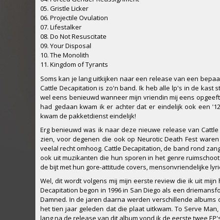
05. Gristle Licker
06. Projectile Ovulation
07. Lifestalker
08. Do Not Resuscitate
09. Your Disposal
10. The Monolith
11. Kingdom of Tyrants
Soms kan je lang uitkijken naar een release van een bepaal
Cattle Decapitation is zo'n band. Ik heb alle lp's in de kas
wel eens benieuwd wanneer mijn vriendin mij eens opgeeft 
had gedaan kwam ik er achter dat er eindelijk ook een '1
kwam de pakketdienst eindelijk!
Erg benieuwd was ik naar deze nieuwe release van Cattle 
zien, voor degenen die ook op Neurotic Death Fest waren 
veelal recht omhoog. Cattle Decapitation, de band rond zange
ook uit muzikanten die hun sporen in het genre ruimschoot
de bijt met hun gore-attitude covers, mensonvriendelijke lyri
Wel, dit wordt volgens mij mijn eerste review die ik uit mi
Decapitation begon in 1996 in San Diego als een driemans
Damned. In de jaren daarna werden verschillende albums 
het tien jaar geleden dat die plaat uitkwam. To Serve Man
lang na de release van dit album vond ik de eerste twee EP'