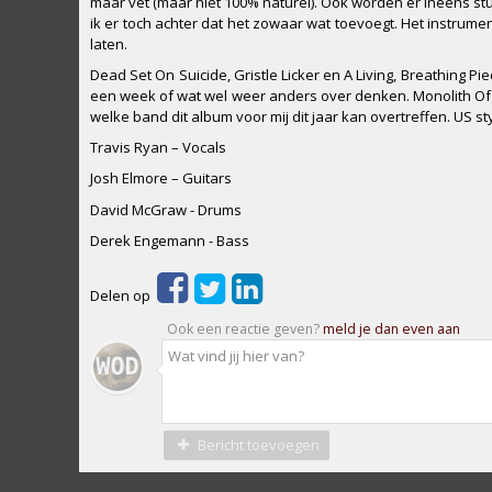
maar vet (maar niet 100% naturel). Ook worden er ineens stu
ik er toch achter dat het zowaar wat toevoegt. Het instrum
laten.
Dead Set On Suicide, Gristle Licker en A Living, Breathing Pi
een week of wat wel weer anders over denken. Monolith Of 
welke band dit album voor mij dit jaar kan overtreffen. US st
Travis Ryan – Vocals
Josh Elmore – Guitars
David McGraw - Drums
Derek Engemann - Bass
Delen op
Ook een reactie geven?
meld je dan even aan
Bericht toevoegen