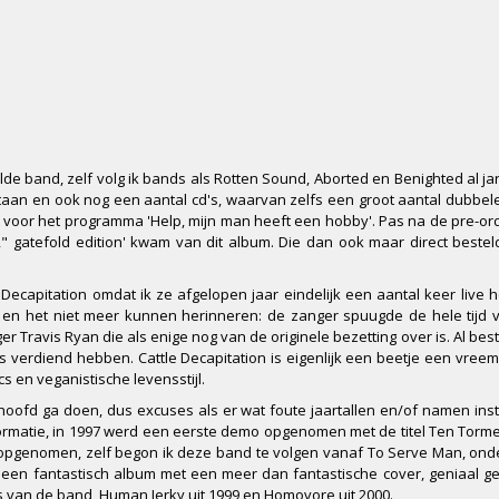
de band, zelf volg ik bands als Rotten Sound, Aborted en Benighted al ja
t staan en ook nog een aantal cd's, waarvan zelfs een groot aantal dubbele 
voor het programma 'Help, mijn man heeft een hobby'. Pas na de pre-orde
2" gatefold edition' kwam van dit album. Die dan ook maar direct beste
Decapitation omdat ik ze afgelopen jaar eindelijk een aantal keer live
en het niet meer kunnen herinneren: de zanger spuugde de hele tijd v
r Travis Ryan die als enige nog van de originele bezetting over is. Al best
s verdiend hebben. Cattle Decapitation is eigenlijk een beetje een vree
cs en veganistische levensstijl.
jn hoofd ga doen, dus excuses als er wat foute jaartallen en/of namen inst
formatie, in 1997 werd een eerste demo opgenomen met de titel Ten Torm
opgenomen, zelf begon ik deze band te volgen vanaf To Serve Man, ond
, een fantastisch album met een meer dan fantastische cover, geniaal g
s van de band, Human Jerky uit 1999 en Homovore uit 2000.