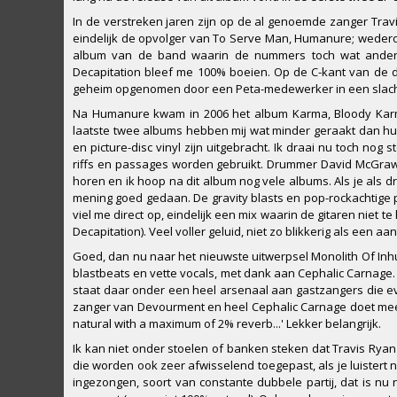
In de verstreken jaren zijn op de al genoemde zanger Tra
eindelijk de opvolger van To Serve Man, Humanure; wedero
album van de band waarin de nummers toch wat anders
Decapitation bleef me 100% boeien. Op de C-kant van de d
geheim opgenomen door een Peta-medewerker in een slachth
Na Humanure kwam in 2006 het album Karma, Bloody Karma
laatste twee albums hebben mij wat minder geraakt dan hu
en picture-disc vinyl zijn uitgebracht. Ik draai nu toch nog
riffs en passages worden gebruikt. Drummer David McGraw h
horen en ik hoop na dit album nog vele albums. Als je als 
mening goed gedaan. De gravity blasts en pop-rockachtige p
viel me direct op, eindelijk een mix waarin de gitaren niet te
Decapitation). Veel voller geluid, niet zo blikkerig als een a
Goed, dan nu naar het nieuwste uitwerpsel Monolith Of Inhum
blastbeats en vette vocals, met dank aan Cephalic Carnage. B
staat daar onder een heel arsenaal aan gastzangers die
zanger van Devourment en heel Cephalic Carnage doet mee. No
natural with a maximum of 2% reverb...' Lekker belangrijk.
Ik kan niet onder stoelen of banken steken dat Travis Ryan
die worden ook zeer afwisselend toegepast, als je luistert 
ingezongen, soort van constante dubbele partij, dat is nu