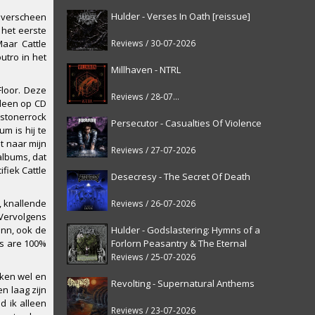
Hulder - Verses In Oath [reissue]
4 verscheen
 het eerste
Reviews / 30-07-2026
aar Cattle
utro in het
Millhaven - NTRL
loor. Deze
Reviews / 28-07-2026
lleen op CD
 stonerrock
Persecutor - Casualties Of Violence
m is hij te
t naar mijn
Reviews / 27-07-2026
albums, dat
ifiek Cattle
Desecresy - The Secret Of Death
, knallende
Reviews / 26-07-2026
 Vervolgens
Hulder - Godslastering: Hymns of a
nn, ook de
Forlorn Peasantry & The Eternal
ls are 100%
Fanfare [reissue]
Reviews / 25-07-2026
eken wel en
Revolting - Supernatural Anthems
n laag zijn
d ik alleen
Reviews / 23-07-2026