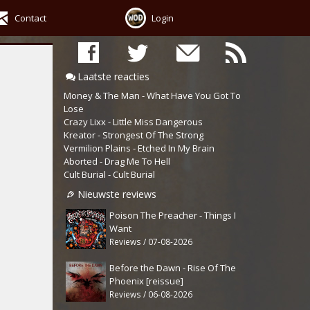
Contact
Login
Laatste reacties
Money & The Man - What Have You Got To
Lose
Crazy Lixx - Little Miss Dangerous
Kreator - Strongest Of The Strong
Vermilion Plains - Etched In My Brain
Aborted - Drag Me To Hell
Cult Burial - Cult Burial
Nieuwste reviews
Poison The Preacher - Things I
Want
Reviews / 07-08-2026
Before the Dawn - Rise Of The
Phoenix [reissue]
Reviews / 06-08-2026