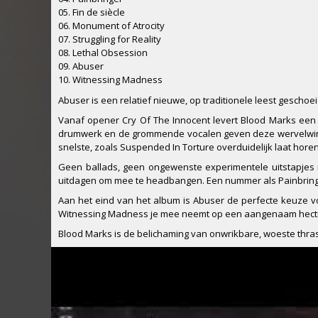
05. Fin de siècle
06. Monument of Atrocity
07. Struggling for Reality
08. Lethal Obsession
09. Abuser
10. Witnessing Madness
Abuser is een relatief nieuwe, op traditionele leest gescho
Vanaf opener Cry Of The Innocent levert Blood Marks een se
drumwerk en de grommende vocalen geven deze wervelwind v
snelste, zoals Suspended In Torture overduidelijk laat horen
Geen ballads, geen ongewenste experimentele uitstapjes
uitdagen om mee te headbangen. Een nummer als Painbringe
Aan het eind van het album is Abuser de perfecte keuze v
Witnessing Madness je mee neemt op een aangenaam hectisch
Blood Marks is de belichaming van onwrikbare, woeste thrash m