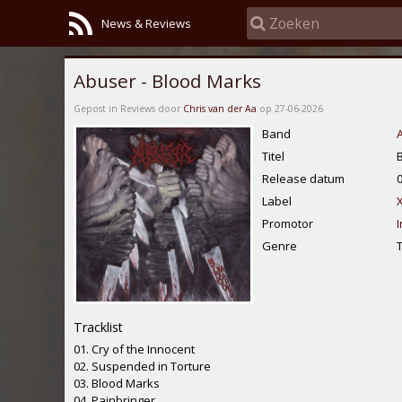
News & Reviews
Abuser - Blood Marks
Gepost in Reviews door
Chris van der Aa
op 27-06-2026
Band
Titel
Release datum
Label
Promotor
Genre
Tracklist
01. Cry of the Innocent
02. Suspended in Torture
03. Blood Marks
04. Painbringer