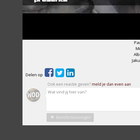
Paw
Mi
Alb
Jaku
Delen op
Ook een reactie geven?
meld je dan even aan
Bericht toevoegen