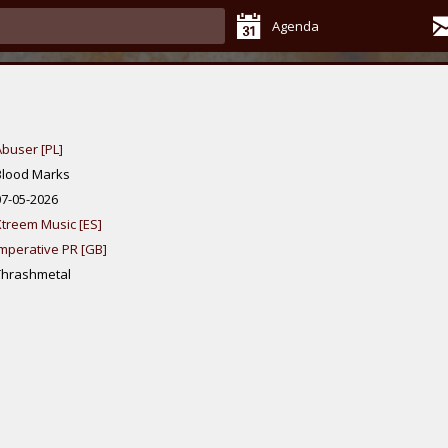
Agenda
Abuser [PL]
Blood Marks
07-05-2026
Xtreem Music [ES]
Imperative PR [GB]
Thrashmetal