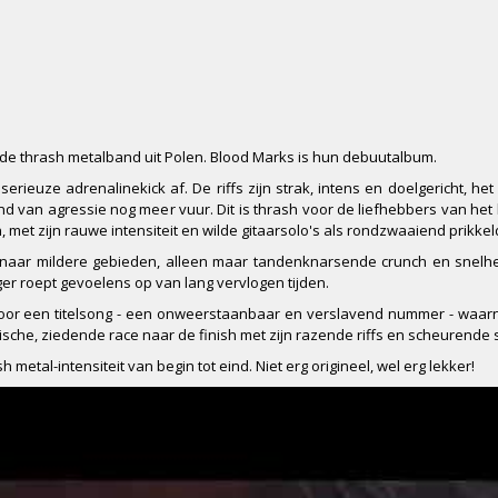
eide thrash metalband uit Polen. Blood Marks is hun debuutalbum.
rieuze adrenalinekick af. De riffs zijn strak, intens en doelgericht, he
an agressie nog meer vuur. Dit is thrash voor de liefhebbers van het
, met zijn rauwe intensiteit en wilde gitaarsolo's als rondzwaaiend prikke
 naar mildere gebieden, alleen maar tandenknarsende crunch en snelhe
r roept gevoelens op van lang vervlogen tijden.
oor een titelsong - een onweerstaanbaar en verslavend nummer - waarn
e, ziedende race naar de finish met zijn razende riffs en scheurende s
etal-intensiteit van begin tot eind. Niet erg origineel, wel erg lekker!