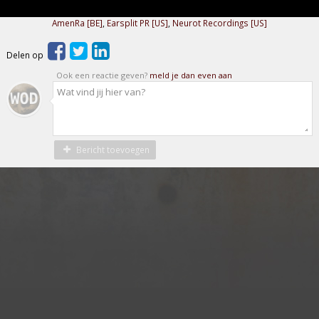
AmenRa [BE]
,
Earsplit PR [US]
,
Neurot Recordings [US]
Delen op
Ook een reactie geven?
meld je dan even aan
Bericht toevoegen