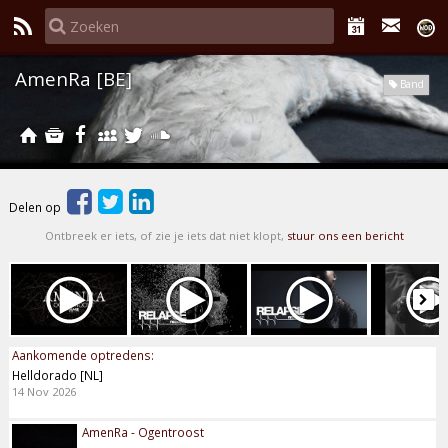
AmenRa [BE]
Band
Delen op
Ontbreek er iets, of zie je iets dat niet klopt,
stuur ons een bericht
Aankomende optredens:
Helldorado [NL]
14 Nov 2026
AmenRa - Ogentroost