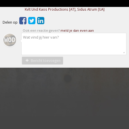
Kvlt Und Kaos Productions [AT]
,
Sidus Atrum [UA]
Delen op
Ook een reactie geven?
meld je dan even aan
Bericht toevoegen