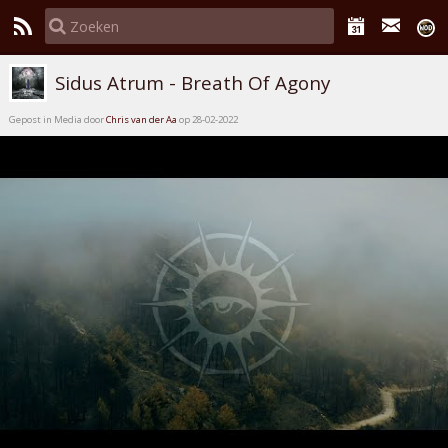
Sidus Atrum - Breath Of Agony
Gepost in Media door
Chris van der Aa
op 28-02-2022