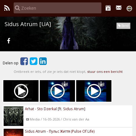
Sidus Atrum [UA]
Band
Delen op
Ontbreek er iets, of zie je iets dat niet klopt,
stuur ons een bericht
Arhat - Sto Dzerkal [ft. Sidus Atrum]
Media / 16-05-2026 / Chris van der Aa
Sidus Atrum - Пульс Життя (Pulse Of Life)