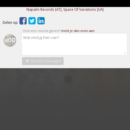
Napalm Records [AT]
,
Space Of Variations [UA]
Delen op
Ook een reactie geven?
meld je dan even aan
Bericht toevoegen