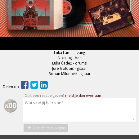
Luka Lamut - zang
Niko Jug - bas
Luka Čadež - drums
Jure Golobič - gitaar
Boban Milunović - gitaar
Delen op
Ook een reactie geven?
meld je dan even aan
Bericht toevoegen