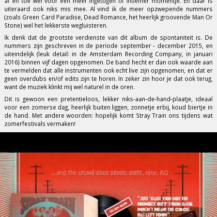
af en toe wel voor een meer ingetogen of intiemer momentje. En daar is
uiteraard ook niks mis mee. Al vind ik de meer opzwepende nummers
(zoals Green Card Paradise, Dead Romance, het heerlijk groovende Man Or
Stone) wel het lekkerste wegluisteren.
Ik denk dat de grootste verdienste van dit album de spontaniteit is. De
nummers zijn geschreven in de periode september - december 2015, en
uiteindelijk (leuk detail: in de Amsterdam Recording Company, in januari
2016) binnen vijf dagen opgenomen. De band hecht er dan ook waarde aan
te vermelden dat alle instrumenten ook echt live zijn opgenomen, en dat er
geen overdubs en/of edits zijn te horen. In zeker zin hoor je dat ook terug,
want de muziek klinkt mij wel naturel in de oren.
Dit is gewoon een pretentieloos, lekker niks-aan-de-hand-plaatje, ideaal
voor een zomerse dag, heerlijk buiten liggen, zonnetje erbij, koud biertje in
de hand. Met andere woorden: hopelijk komt Stray Train ons tijdens wat
zomerfestivals vermaken!