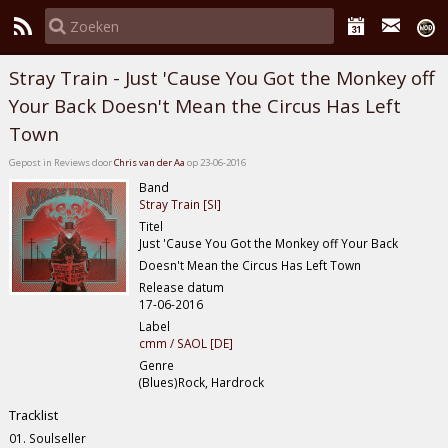
Stray Train - Just 'Cause You Got the Monkey off
Your Back Doesn't Mean the Circus Has Left
Town
Gepost in Reviews door
Chris van der Aa
op 23-06-2016
Band
Stray Train [SI]
Titel
Just 'Cause You Got the Monkey off Your Back
Doesn't Mean the Circus Has Left Town
Release datum
17-06-2016
Label
cmm / SAOL [DE]
Genre
(Blues)Rock, Hardrock
Tracklist
01. Soulseller