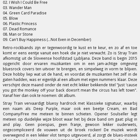
02. I Wish I Could Be Free
03. Wander Man
04. Green Card Paradise
05. Blow
06. Plastic Princess
07. Dead Romance
08. Man or Stone
09. Can't Buy Happiness (...Not Even in December)
Retro-rockbands zijn er tegenwoordig te kust en te keur, en zo af en toe
komt er eens eentje vanuit een hoek die je niet verwacht. Zo is Stray Train
afkomstig uit de Sloveense hoofdstad Ljubljana. Deze band is begin 2015
opgericht door ervaren muzikanten om in een jam-achtige omgeving
bluesrock covers ten uitvoer te brengen, en simpelweg in vorm te blijven.
Deze hobby liep wat uit de hand, en voordat de muzikanten het zelf in de
gaten hadden, was er eigenlijk al een album met eigen nummers klaar. Deze
verschijnt deze maand onder de niet echt lekker bekkende titel "Just ‘cause
you got the monkey off your back doesn’t mean the circus has left town".
Vanaf hier dan ook te noemen: dit album.
Stray Train vervaardigt bluesy hardrock met klassieke signatuur, waarbij
een naam als Deep Purple, maar ook een beetje Cream, en Bad
Company/Free me meteen te binnen schieten. Opener Soulseller legt
meteen op duidelijke wijze bloot waar het bij deze band om gaat: plug in
and play. Geen poespas, geen franje, gewoon lekker ouderwets,
ongecompliceerd de vouwen uit de broek rocken! De muziek wordt
overwegend in een lekker vlot tempo uitgevoerd, al zorgt de blues-insteek