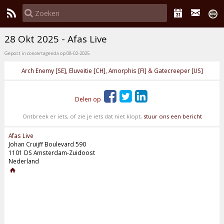
28 Okt 2025 - Afas Live
Gepost in concertagenda op 08-02-2025
Arch Enemy [SE]
,
Eluveitie [CH]
,
Amorphis [FI]
&
Gatecreeper [US]
Delen op
Ontbreek er iets, of zie je iets dat niet klopt,
stuur ons een bericht
Afas Live
Johan Cruijff Boulevard 590
1101 DS Amsterdam-Zuidoost
Nederland