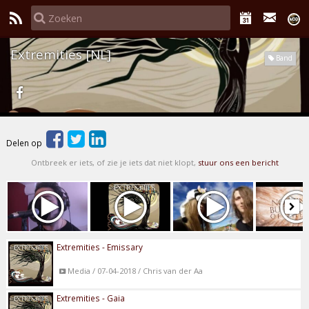
Extremities [NL]
Band
Delen op
Ontbreek er iets, of zie je iets dat niet klopt,
stuur ons een bericht
Extremities - Emissary
Media / 07-04-2018 / Chris van der Aa
Extremities - Gaia