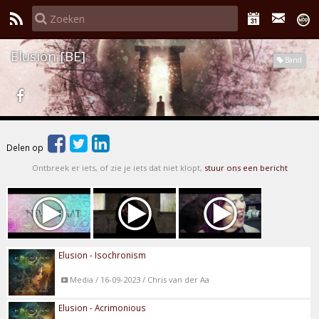
Elusion [BE]
Band
Delen op
Ontbreek er iets, of zie je iets dat niet klopt,
stuur ons een bericht
Elusion - Isochronism
Media / 16-09-2023 / Chris van der Aa
Elusion - Acrimonious