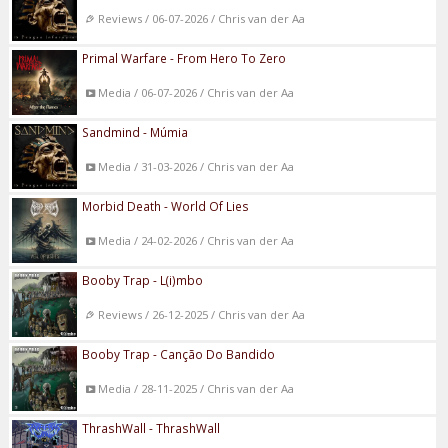
Reviews / 06-07-2026 / Chris van der Aa
Primal Warfare - From Hero To Zero
Media / 06-07-2026 / Chris van der Aa
Sandmind - Múmia
Media / 31-03-2026 / Chris van der Aa
Morbid Death - World Of Lies
Media / 24-02-2026 / Chris van der Aa
Booby Trap - L(i)mbo
Reviews / 26-12-2025 / Chris van der Aa
Booby Trap - Canção Do Bandido
Media / 28-11-2025 / Chris van der Aa
ThrashWall - ThrashWall