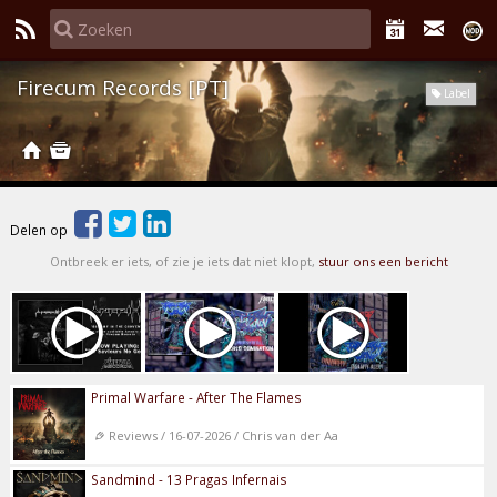
Firecum Records [PT]
Label
Delen op
Ontbreek er iets, of zie je iets dat niet klopt,
stuur ons een bericht
Primal Warfare - After The Flames
Reviews / 16-07-2026 / Chris van der Aa
Sandmind - 13 Pragas Infernais