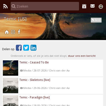
Temic [US]
Band
Delen op
Ontbreek er iets, of zie je iets dat niet klopt,
stuur ons een bericht
Temic - Ceased To Be
Media / 28-07-2026 / Chris van der Aa
Temic - Skeletons [live]
Media / 29-06-2026 / Chris van der Aa
Temic - Paradigm [live]
Media / 18-05-2026 / Chris van der Aa