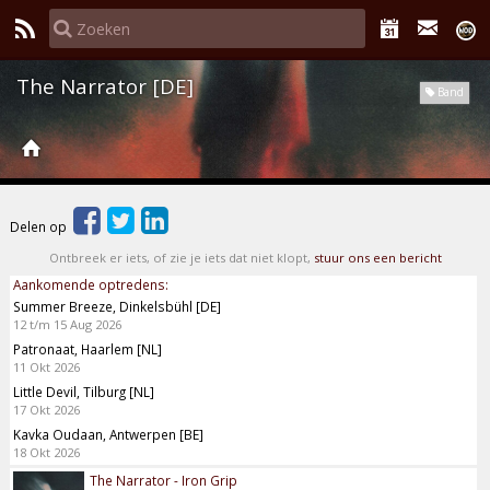
The Narrator [DE]
Band
Delen op
Ontbreek er iets, of zie je iets dat niet klopt,
stuur ons een bericht
Aankomende optredens:
Summer Breeze, Dinkelsbühl [DE]
12 t/m 15 Aug 2026
Patronaat, Haarlem [NL]
11 Okt 2026
Little Devil, Tilburg [NL]
17 Okt 2026
Kavka Oudaan, Antwerpen [BE]
18 Okt 2026
The Narrator - Iron Grip