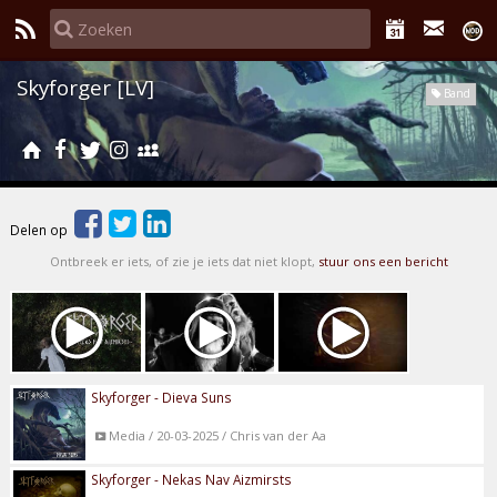
Skyforger [LV]
Band
Delen op
Ontbreek er iets, of zie je iets dat niet klopt,
stuur ons een bericht
Skyforger - Dieva Suns
Media / 20-03-2025 / Chris van der Aa
Skyforger - Nekas Nav Aizmirsts