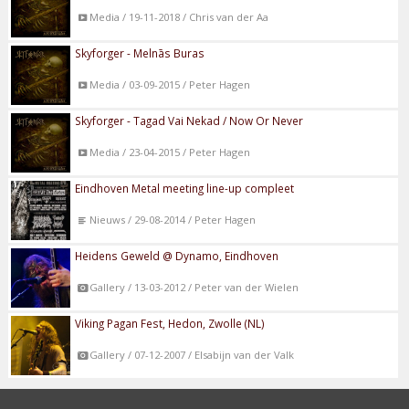
Media / 19-11-2018 / Chris van der Aa
Skyforger - Melnās Buras
Media / 03-09-2015 / Peter Hagen
Skyforger - Tagad Vai Nekad / Now Or Never
Media / 23-04-2015 / Peter Hagen
Eindhoven Metal meeting line-up compleet
Nieuws / 29-08-2014 / Peter Hagen
Heidens Geweld @ Dynamo, Eindhoven
Gallery / 13-03-2012 / Peter van der Wielen
Viking Pagan Fest, Hedon, Zwolle (NL)
Gallery / 07-12-2007 / Elsabijn van der Valk