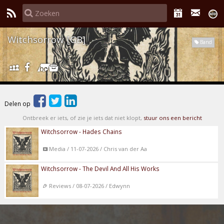
Witchsorrow [GB]
Band
Delen op
Ontbreek er iets, of zie je iets dat niet klopt,
stuur ons een bericht
Witchsorrow - Hades Chains
Media / 11-07-2026 / Chris van der Aa
Witchsorrow - The Devil And All His Works
Reviews / 08-07-2026 / Edwynn