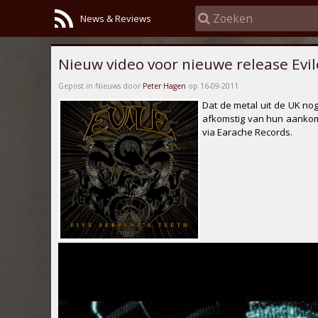
News & Reviews
Nieuw video voor nieuwe release Evil
Gepost in Nieuws door
Peter Hagen
op 16-09-2011
Dat de metal uit de UK nog
afkomstig van hun aanko
via
Earache Records
.