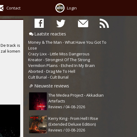
Contact
Login
Laatste reacties
Money & The Man - What Have You Got To
. De track is
Lose
t zal komen
Crazy Lixx - Little Miss Dangerous
Kreator - Strongest Of The Strong
Vermilion Plains - Etched In My Brain
Aborted - Drag Me To Hell
Cult Burial - Cult Burial
Nieuwste reviews
The Medea Project - Akkadian
Artefacts
Reviews / 04-08-2026
Kerry King - From Hell I Rise
(Extended Deluxe Edition)
Reviews / 03-08-2026