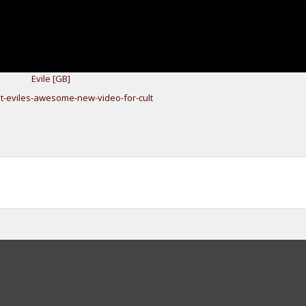
Evile [GB]
t-eviles-awesome-new-video-for-cult