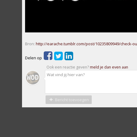
Bron:
http://earache.tumblr.com/post/10235809949/check-ou
Delen op
Ook een reactie geven?
meld je dan even aan
Bericht toevoegen