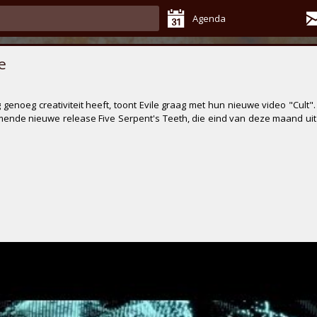
Agenda
e
 genoeg creativiteit heeft, toont
Evile
graag met hun nieuwe video
"Cult"
mende nieuwe release
Five Serpent's Teeth
, die eind van deze maand ui