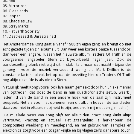
04. Rök
05. Mirrorizon
06. Glasslands
07. Ripper
08. Chaos as Law
09. Stray Marks
10. Flat Earth Sobriety
11. Destressed & Unrestrained
Het Amsterdamse Kong gaat al vanaf 1988 z’n eigen gang, en brengt op niet
echt gezette tijden z'n albums uit. Dan weer een kortere pauze tussendoor,
dan weer een langere. Tussen het nieuwste album Traders Of Truth en de
voorgaande langspeler Stern zit bijvoorbeeld negen jaar. Ook de
bandbezetting blonk niet altijd uit in stabiliteit, maar dat maakt - bijzonder
genoeg - voor de muziek verrassend weinig uit. Mark Drillich is de
constante factor - al valt het op dat de bezetting hier op Traders Of Truth
nog altijd dezelfde is als die op Stern.
Natuurlijk heeft Kong vooral ook live naam gemaakt door hun unieke manier
van optreden: dat doet de band in hun quadrofonische setup, waarbij
ieder lid van de band in een andere hoek van de zaal zijn instrument
bespeelt. Net als voor het opnemen van dit album hoeven de bandleden
daarvoor niet in elkaars nabijheid te zijn, bedenk ik mij met een glimlach :-)
Die muzikale basis van Kong blijft ten alle tijden intact: Kong klinkt altijd
vertrouwd, krachtig en actueel. Het gitaargeluid is herkenbaar, de
composities weelderig en meeslepend, en het gebruik van samples en
elektronica zorgt voor een toegankelijke en bij vlagen zelfs dansbare touch.