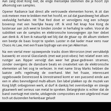
Aan zang doet Kong niet, de enige menselijke stemmen die je hoort zijn
afkomstig van samples.
Opener Radiance laat direct alle vertrouwde elementen horen, ik zit dan
ook meteen mee te knikken met het hoofd, en zal dat gaandeweg het album
veelvuldig herhalen. Hit That Red doet er vervolgens nog een schepje
bovenop met een heerlijke heavy riff. Ik vind het knap hoe Kong de
luisteraar aan zich weet te binden zonder in herhaling te vallen. Vooral de
subtiliteit van de samples en elektronische toevoegingen zijn hier debet
aan denk ik. Al ben ik natuurlijk wel blij dat de gitaar op dit album stiekem
een beetje de baas loopt te spelen. Luister in dat kader maar eens naar
Chaos As Law, met een fraaie bijdrage van ene Jan Akkerman.
Na een viertal meer opzwepende tracks doen Mirrorizon (met verrukkelijk
baswerk) en vooral Glasslands (met wat post-vibes) het relatief even iets
rustiger aan. Ripper vervolgt dan weer het gitaar-gedreven stramien,
zonder overigens de dansbare beats en creativiteit van de elektronische
elementen uit het oog te verliezen. In met name Stray Marks hebben die
laatste zelfs regelmatig de overhand. Met het fraaie, interessant
opgebouwde Destressed & Unrestrained komt er een passend einde aan
een in alles bevredigend multi-album. Een label plakken op de muziek van
Kong blijft onbegonnen werk, al durf ik dankzij het overvloedige en stevige
gitaarwerk wel serieus van metal te spreken. Belangrijkste is echter dat de
band overtuigt met sterke, uitdagende composities en een uitgebreid maar
toch uit duizenden herkenbaar geluid!