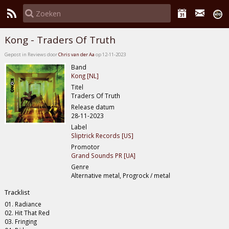
Kong - Traders Of Truth
Gepost in Reviews door
Chris van der Aa
op 12-11-2023
Band
Kong [NL]
Titel
Traders Of Truth
Release datum
28-11-2023
Label
Sliptrick Records [US]
Promotor
Grand Sounds PR [UA]
Genre
Alternative metal, Progrock / metal
Tracklist
01. Radiance
02. Hit That Red
03. Fringing