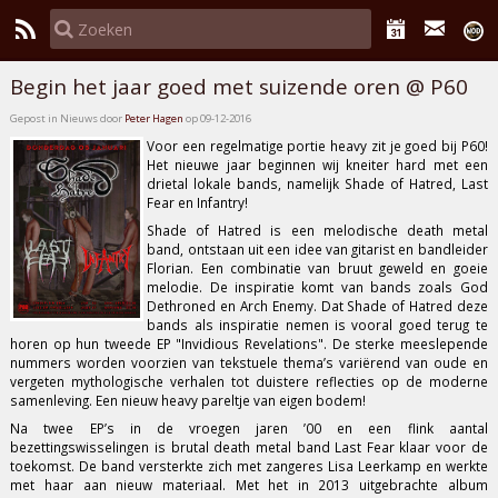
Begin het jaar goed met suizende oren @ P60
Gepost in Nieuws door
Peter Hagen
op 09-12-2016
Voor een regelmatige portie heavy zit je goed bij
P60
!
Het nieuwe jaar beginnen wij kneiter hard met een
drietal lokale bands, namelijk
Shade of Hatred
,
Last
Fear
en
Infantry
!
Shade of Hatred is een melodische death metal
band, ontstaan uit een idee van gitarist en bandleider
Florian. Een combinatie van bruut geweld en goeie
melodie. De inspiratie komt van bands zoals God
Dethroned en Arch Enemy. Dat Shade of Hatred deze
bands als inspiratie nemen is vooral goed terug te
horen op hun tweede EP
"Invidious Revelations"
. De sterke meeslepende
nummers worden voorzien van tekstuele thema’s variërend van oude en
vergeten mythologische verhalen tot duistere reflecties op de moderne
samenleving. Een nieuw heavy pareltje van eigen bodem!
Na twee EP’s in de vroegen jaren ’00 en een flink aantal
bezettingswisselingen is brutal death metal band Last Fear klaar voor de
toekomst. De band versterkte zich met zangeres Lisa Leerkamp en werkte
met haar aan nieuw materiaal. Met het in 2013 uitgebrachte album