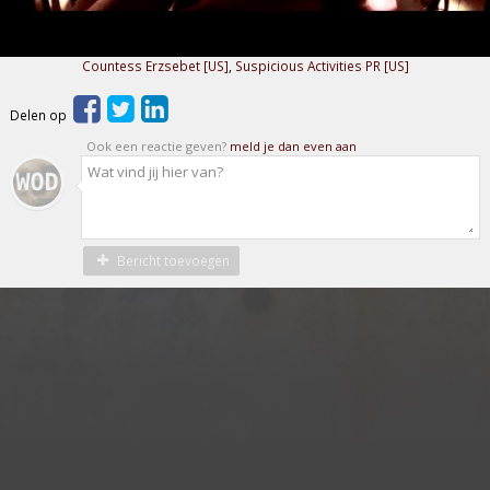
Countess Erzsebet [US]
,
Suspicious Activities PR [US]
Delen op
Ook een reactie geven?
meld je dan even aan
Bericht toevoegen