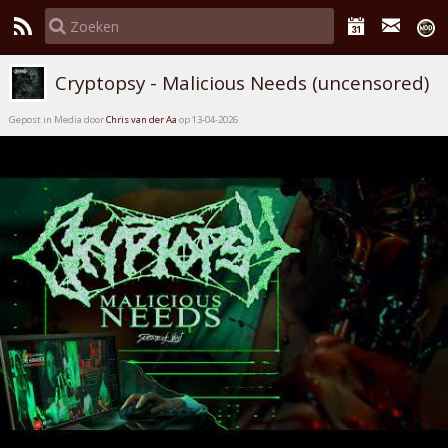
Cryptopsy - Malicious Needs (uncensored)
Gepost in Media door
Chris van der Aa
op 13-04-2026