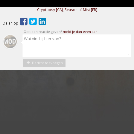
Cryptopsy [CA]
,
Season of Mist [FR]
Delen op
Ook een reactie geven?
meld je dan even aan
Bericht toevoegen