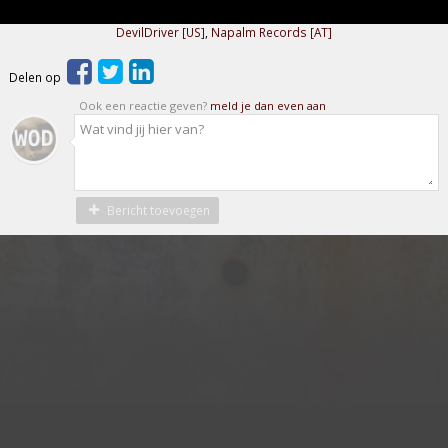
DevilDriver [US]
,
Napalm Records [AT]
Delen op
Ook een reactie geven?
meld je dan even aan
Bericht toevoegen