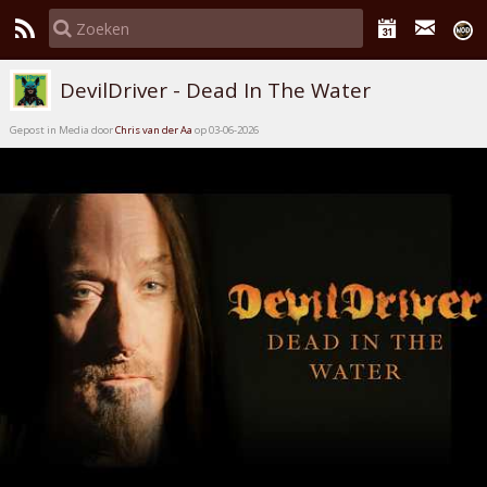
DevilDriver - Dead In The Water
Gepost in Media door
Chris van der Aa
op 03-06-2026