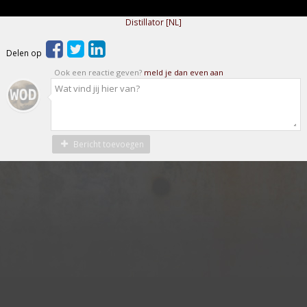
Distillator [NL]
Delen op
Ook een reactie geven?
meld je dan even aan
Bericht toevoegen