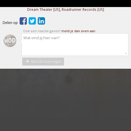
Dream Theater [US]
,
Roadrunner Records [US]
Delen op
Ook een reactie geven?
meld je dan even aan
Bericht toevoegen