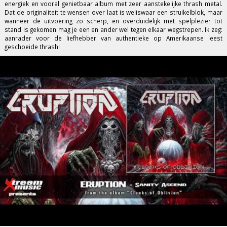
energiek en vooral genietbaar album met zeer aanstekelijke thrash metal.
Dat de originaliteit te wensen over laat is weliswaar een struikelblok, maar
wanneer de uitvoering zo scherp, en overduidelijk met spelplezier tot
stand is gekomen mag je een en ander wel tegen elkaar wegstrepen. Ik zeg:
aanrader voor de liefhebber van authentieke op Amerikaanse leest
geschoeide thrash!