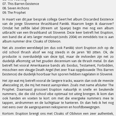
07. This Barren Existence
08. Seven Archons
09. The Prophet
In maart van dit jaar besprak collega Geert het album Discarded Existence
van de jonge Sloveense thrashband Panikk. Waarom begin ik daarover?
Omdat het zelfde label (Xtreem uit Spanje) begin mei nog een album
uitbracht van een thrashband uit Slovenië. Deze keer betreft het Eruption,
een band die al iets langer meeloopt (sinds 2004) en inmiddels toe is aan
album nummer drie: Cloaks of Oblivion.
Net als zovelen wereldwijd (en dus ook Panikk) stort Eruption zich op de
old school thrash alsof we nog steeds in de jaren '80 zitten. Ok, de
productie is overduidelijk van deze tijd, maar de invloeden zijn net zo
duidelijk afkomstig uit het gouden decennium van de thrash metal. En dan
betreft het vooral Amerikaanse bands als Exodus, Testament, Forbidden,
misschien een vleugje Death Angel (het zeer fraai opgebouwde This Barren
Existence) die duidelijk hoorbaar hun sporen hebben nagelaten in Slovenië.
Het zijn wat mij betreft vooral de langere tracks, waarin dan ook de meeste
afwisseling zit, die mij het meest aanspreken. Zoals met name afsluiter The
Prophet. Daarnaast grossiert Eruption natuurlijk in snelle en beukende
nummers, die die old school vibe optimaal tot uiting brengen. Ik kom dan
ook handen en voeten te kort om met die energieke nummers mee te
tappen, airdrummen en de luchtgitaar te hanteren. En dan heb ik het nog
niet eens over de aangespannen nekspieren en hoofdbewegingen.
Kortom: Eruption brengt ons met Cloaks of Oblivion een zeer authentiek,