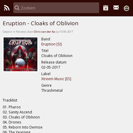
Eruption - Cloaks of Oblivion
Gepost in Reviews door
Chris van der Aa
op 10-06-2017
Band
Eruption [SI]
Titel
Cloaks of Oblivion
Release datum
02-05-2017
Label
Xtreem Music [ES]
Genre
Thrashmetal
Tracklist
01. Pharos
02. Sanity Ascend
03. Cloaks of Oblivion
04. Drones
05. Reborn Into Demise
06. The Yearning