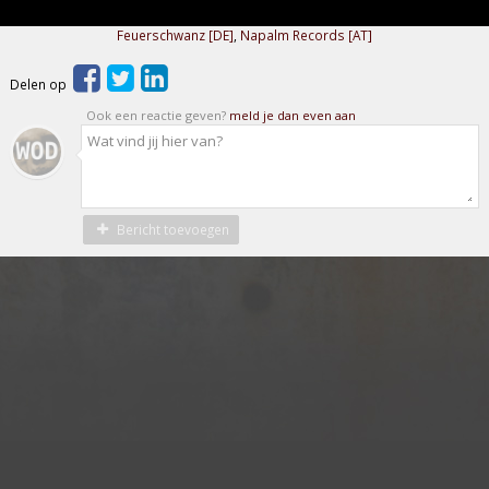
Feuerschwanz [DE]
,
Napalm Records [AT]
Delen op
Ook een reactie geven?
meld je dan even aan
Bericht toevoegen