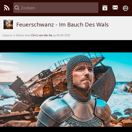
Feuerschwanz - Im Bauch Des Wals
Gepost in Media door
Chris van der Aa
op 09-09-2020