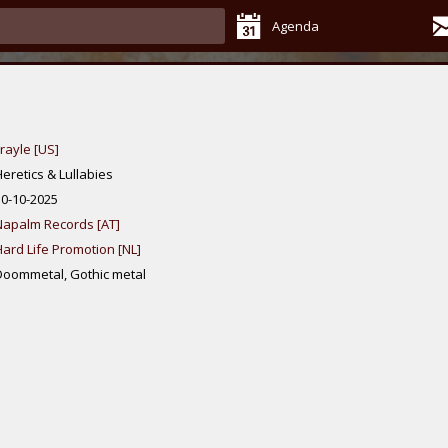
Agenda
rayle [US]
eretics & Lullabies
10-10-2025
Napalm Records [AT]
Hard Life Promotion [NL]
Doommetal, Gothic metal