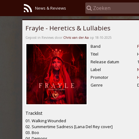
News & Reviews
Frayle - Heretics & Lullabies
Gepost in Reviews door
Chris van der Aa
op 18-10-2025
Band
F
Titel
H
Release datum
Label
Promotor
Genre
Tracklist
01. Walking Wounded
02. Summertime Sadness [Lana Del Rey cover]
03. Boo
04. Demons