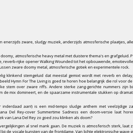
 enerzijds zware, sludgy muziek, anderzijds atmosferische plaatjes, all
n doomy, atmosferische heavy metal met duistere thema's en grafgeluid. P
ge, reverb-rijke opener Walking Wounded tot het opbouwende, emotievoll
n tussen zware doomy metal, atmosferische gotiek en experimentele rock.
elig klinkend stemgeluid dat meestal gemixt wordt met reverb en dela
rbeeld Hymn For The Living is goed te horen hoe belangrijk die rol voor de 
ke stem over zware riffs. Andere sterke zang-gerichte nummers zijn b
 stem de mix domineert, en de spaarzame instrumentale stukken op dramat
 inderdaad aan!) is een mid-tempo sludge anthem met veelzijdige zan
e Lana Del Rey-cover Summertime Sadness een doom-versie laat hor
ziek van Lana Del Rey zo goed zou klinken als doom?
e vergelijkingen al snel mank gaan. De muziek is atmosferisch sterk, laat 
el bij de vocale kunsten van de frontdame. Van lichte elektronische wave-g