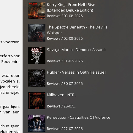
Kerry King - From Hell I Rise
(Extended Deluxe Edition)
Reviews / 03-08-2026
The Spectre Beneath - The Devil's
Whisper
Reviews / 02-08-2026
es voorzien
Savage Mania - Demonic Assault
erfect voor
Reviews / 31-07-2026
e Souvenirs
Hulder - Verses In Oath [reissue]
y, waardoor
vocalen is,
Reviews / 30-07-2026
ijvoorbeeld
ische wijze
Millhaven - NTRL
Reviews / 28-07-2026
gpartijen,
en van een
Persecutor - Casualties Of Violence
zich in geen
Reviews / 27-07-2026
eluiden via