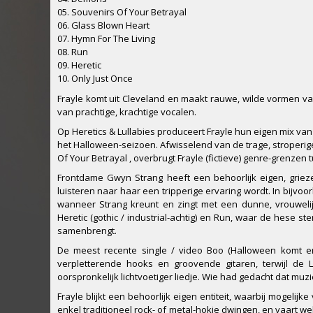
05. Souvenirs Of Your Betrayal
06. Glass Blown Heart
07. Hymn For The Living
08. Run
09. Heretic
10. Only Just Once
Frayle komt uit Cleveland en maakt rauwe, wilde vormen van
van prachtige, krachtige vocalen.
Op Heretics & Lullabies produceert Frayle hun eigen mix va
het Halloween-seizoen. Afwisselend van de trage, stroperi
Of Your Betrayal , overbrugt Frayle (fictieve) genre-grenze
Frontdame Gwyn Strang heeft een behoorlijk eigen, griez
luisteren naar haar een tripperige ervaring wordt. In bijvoo
wanneer Strang kreunt en zingt met een dunne, vrouwelij
Heretic (gothic / industrial-achtig) en Run, waar de hese
samenbrengt.
De meest recente single / video Boo (Halloween komt er
verpletterende hooks en groovende gitaren, terwijl d
oorspronkelijk lichtvoetiger liedje. Wie had gedacht dat mu
Frayle blijkt een behoorlijk eigen entiteit, waarbij mogelijk
enkel traditioneel rock- of metal-hokje dwingen, en vaart w