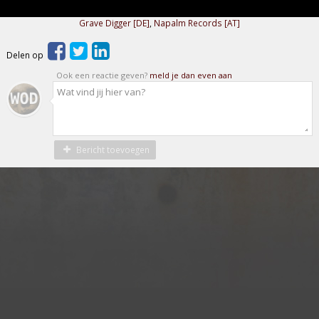
Grave Digger [DE]
,
Napalm Records [AT]
Delen op
Ook een reactie geven?
meld je dan even aan
Bericht toevoegen