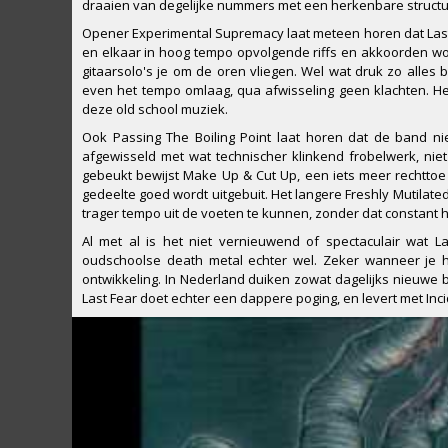
draaien van degelijke nummers met een herkenbare structu
Opener Experimental Supremacy laat meteen horen dat Last
en elkaar in hoog tempo opvolgende riffs en akkoorden worde
gitaarsolo's je om de oren vliegen. Wel wat druk zo alles 
even het tempo omlaag, qua afwisseling geen klachten. Het g
deze old school muziek.
Ook Passing The Boiling Point laat horen dat de band n
afgewisseld met wat technischer klinkend frobelwerk, nie
gebeukt bewijst Make Up & Cut Up, een iets meer rechtt
gedeelte goed wordt uitgebuit. Het langere Freshly Mutilat
trager tempo uit de voeten te kunnen, zonder dat constant h
Al met al is het niet vernieuwend of spectaculair wat 
oudschoolse death metal echter wel. Zeker wanneer je 
ontwikkeling. In Nederland duiken zowat dagelijks nieuwe b
Last Fear doet echter een dappere poging, en levert met Inc