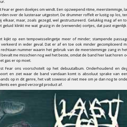
ur.
 Fear er geen doekjes om windt. Een opzwepend ritme, meerstemmige, l
n over de luisteraar uitgestort. De drummer roffelt er lustig op los, ter
bij elkaar, maar, zoals gezegd, wel gestructureerd. Gelukkig mag af en t
eluid klinkt me wat gruizig in de (verwende) oortjes, dat past eigenlijk 
iet kijkt op een tempowisselingetje meer of minder; stampende passa
t verkeerd in ieder geval. Dat er af en toe ook minder gecompliceerd
oe rechtaan nummer waarin het gebruik van de meerstemmige zang in he
ed bevalt me misschien nog wel het beste, omdat de band hier laat horen 
et gas er op moet.
Last Fear ons voorschotelt op het debuutalbum. Onderhoudend en dege
hoort en ziet waar de band vandaan komt is absoluut sprake van een
ands op in dit genre, het valt sowieso al niet mee om je dan nog te ond
idents een goed verzorgd product af.