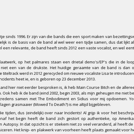
etje sinds 1996. Er zijn van die bands die een sport maken van bezettings
elijk is de basis van de band al wel weer een tijdje samen, dus dat lijkt 
 een relevante, de band heeft sinds 2012 een vaste vocalist, en wel eent
plaatwerk, op het palmares staan een drietal demo's/EP's die in de loo
niet een van de drukste. Het huidige geraamte van de band is dan o
e titeltrack werd in 2012 gerecycled om nieuwe vocaliste Lisa te introduce
Incidents heet ie, en is geboren op 23 december 2013.
band hier niet eerder besproken is, ik heb Main Course Bitch en de aller
an. Ook heb ik de band (eind 2002, begin 2003, als mijn geheugen me niet b
optredens samen met The Embodiment en Sidius voor mij opdoemen. You
agen grasmaaier (Mowed To Death?) is me altijd bijgebleven.
 tijden, dus (eindelijk) over naar Incidents! Al grijp ik voor het beschri
naf het begin heeft de band zich gestort op authentieke, op Amerika
 Autopsy. In dat opzicht is er stiekem niet zo veel veranderd, al heeft de
iceren. Het knip- en plakwerk van voorheen heeft plaats gemaakt voor he