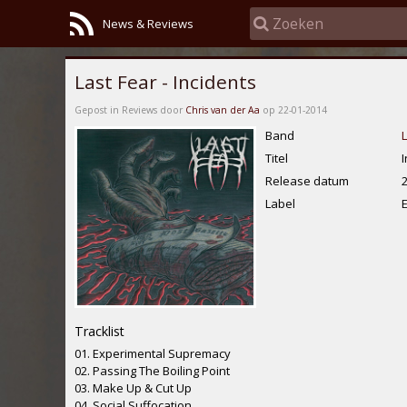
News & Reviews
Last Fear - Incidents
Gepost in Reviews door
Chris van der Aa
op 22-01-2014
Band
L
Titel
Release datum
Label
Tracklist
01. Experimental Supremacy
02. Passing The Boiling Point
03. Make Up & Cut Up
04. Social Suffocation