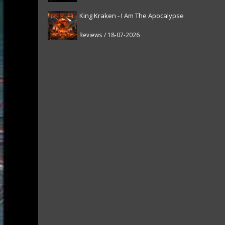
King Kraken - I Am The Apocalypse
Reviews / 18-07-2026