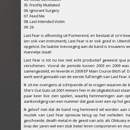
05. Freshly Mutilated
06. Ignorant Surgery
07. Feed Me
08. Last Intended Victim
09. 26
Last Fear is afkomstig uit Purmerend, en bestaat al zo'n be
(en ook van instrument), Last Fear is er ook goed in. Uiteind
opgelost. De laatste toevoeging aan de band is trouwens wel
mannetje staat!
Last Fear is tot nu toe niet echt productief geweest qua 
verschenen. Vooral de periode tussen 2003 en 2009 was 
samengesteld, en leverde in 2009 EP Main Course Bitch af. D
werk werd gemaakt van de eerste full length van Last Fear. 
Ik zit me overigens al schrijvende af te vragen waarom de 
She's Gut Guts uit 2001 immers hier in de (digitale) kast sta
paar keer live zien spelen, waarbij herinneringen aan 
aankondiging van een nummer dat gaat over een op hol gesl
Ik geloof niet dat de band nog herinnerd wil worden aan die
muziek van Last Fear opnieuw terug op het verleden. Va
geschoeide, death metal in de geest van acts als Obituary en
loop der jaren wel een stuk beter leren componeren en mus