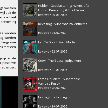
Hulder - Godslastering: Hymns of a
age vocalen
Forlorn Peasantry & The Eternal
wijl ook de
Fanfare [reissue]
Reviews / 25-07-2026
oe ook heel
precies bij
Revolting - Supernatural Anthems
ges worden
Reviews / 23-07-2026
 mag worden
Left To Die - Initium Mortis
t langzame
ook met een
Reviews / 22-07-2026
lijk is de
Crown The Beast - Judgement
 positieve
erscheiden.
Reviews / 21-07-2026
Lords Of Salem - Supersonic
Vampire Pussy
Reviews / 20-07-2026
Lex Legion - Lex Legion
Reviews / 19-07-2026