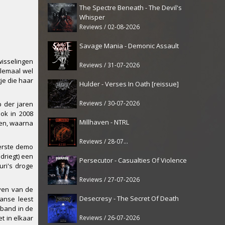
The Spectre Beneath - The Devil's
Whisper
Reviews / 02-08-2026
Savage Mania - Demonic Assault
wisselingen
Reviews / 31-07-2026
allemaal wel
je die haar
Hulder - Verses In Oath [reissue]
Reviews / 30-07-2026
p der jaren
ok in 2008
Millhaven - NTRL
ren, waarna
Reviews / 28-07-2026
eerste demo
edriegt) een
Persecutor - Casualties Of Violence
ri's droge
Reviews / 27-07-2026
jven van de
Desecresy - The Secret Of Death
anse leest
 band in de
Reviews / 26-07-2026
t in elkaar