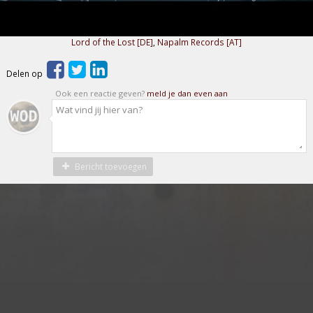
Lord of the Lost [DE]
,
Napalm Records [AT]
Delen op
Ook een reactie geven?
meld je dan even aan
Bericht toevoegen