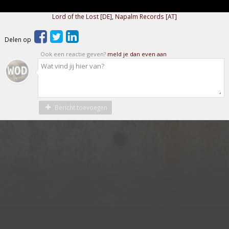
Lord of the Lost [DE]
,
Napalm Records [AT]
Delen op
Ook een reactie geven?
meld je dan even aan
Bericht toevoegen