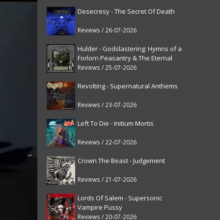
Desecresy - The Secret Of Death
Reviews / 26-07-2026
Hulder - Godslastering: Hymns of a
Forlorn Peasantry & The Eternal
Fanfare [reissue]
Reviews / 25-07-2026
Revolting - Supernatural Anthems
Reviews / 23-07-2026
Left To Die - Initium Mortis
Reviews / 22-07-2026
Crown The Beast - Judgement
Reviews / 21-07-2026
Lords Of Salem - Supersonic
Vampire Pussy
Reviews / 20-07-2026