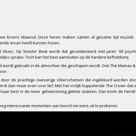
wee broers Maarud. Deze heren maken samen al geruime tijd muziek. 
kende ervan heeft kunnen horen.
 blues. Op Sinister Beat wordt dat gecombineerd met jaren '60 psych
lijks sprake. Toch kan het best aansluiten op de hardere liefhebberij.
eld wordt gebruikt in de atmosfeer die geschapen wordt. Ook The Mamas 
door.
it door de prachtige zweverige sfeerschetsen die ingekleurd worden doo
 ik dan maar even voor lief. Met het vrolijk huppelende The Crown dat o
op haar best in de meer geheimzinnig getinte stukken. Dan komt de Hendr
enoeg interessante momenten aan boord om eens uit te proberen.