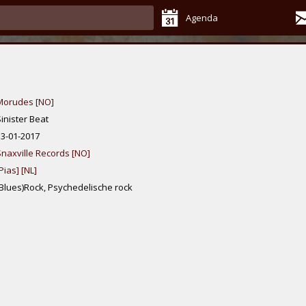
Agenda
Morudes [NO]
inister Beat
13-01-2017
Snaxville Records [NO]
Pias] [NL]
(Blues)Rock, Psychedelische rock