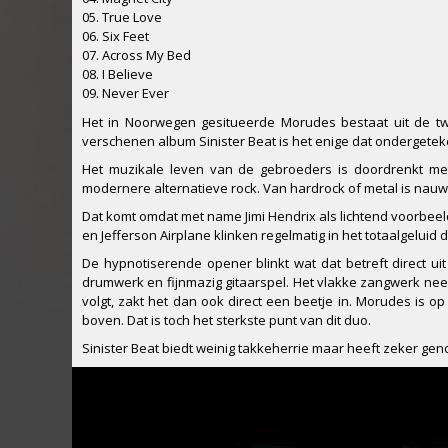
05. True Love
06. Six Feet
07. Across My Bed
08. I Believe
09. Never Ever
Het in Noorwegen gesitueerde Morudes bestaat uit de t
verschenen album Sinister Beat is het enige dat ondergete
Het muzikale leven van de gebroeders is doordrenkt met
modernere alternatieve rock. Van hardrock of metal is nauwe
Dat komt omdat met name Jimi Hendrix als lichtend voorbe
en Jefferson Airplane klinken regelmatig in het totaalgeluid 
De hypnotiserende opener blinkt wat dat betreft direct u
drumwerk en fijnmazig gitaarspel. Het vlakke zangwerk neem
volgt, zakt het dan ook direct een beetje in. Morudes is 
boven. Dat is toch het sterkste punt van dit duo.
Sinister Beat biedt weinig takkeherrie maar heeft zeker g