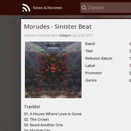
News & Reviews
Morudes - Sinister Beat
Gepost in Reviews door
Edwynn
op 22-02-2017
Band
Titel
S
Release datum
Label
Promotor
[
Genre
Tracklist
01. A House Where Love Is Gone
02. The Crown
03. Need Another One
04. Magnet City