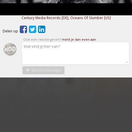
Century Media Records [DE]
,
Oceans Of Slumber [US]
Delen op
Ook een reactie geven?
meld je dan even aan
Bericht toevoegen