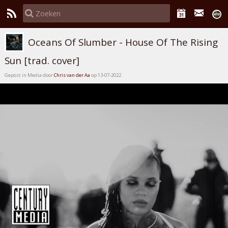
Oceans Of Slumber - House Of The Rising
Sun [trad. cover]
Gepost in Media door
Chris van der Aa
op 13-07-2022