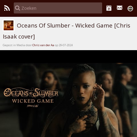
Oceans Of Slumber - Wicked Game [Chris
Isaak cover]
Gepost in Media door
Chris van der Aa
op 29-07-2024