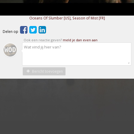
Oceans Of Slumber [US]
,
Season of Mist [FR]
Delen op
Ook een reactie geven?
meld je dan even aan
Bericht toevoegen